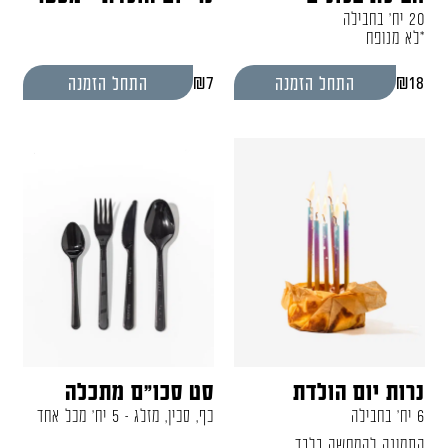
20 יח' בחבילה
*לא מנופח
₪
7
₪
18
התחל הזמנה
התחל הזמנה
נרות יום הולדת
סט סכו"ם מתכלה
6 יח' בחבילה
כף, סכין, מזלג - 5 יח' מכל אחד
התמונה להמחשה בלבד