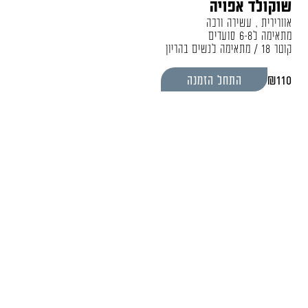
שוקולד אפויה
אוורירית , עשירה ורכה
מתאימה ל6-8 סועדים
קוטר 18 / מתאימה לנשים בהריון
₪
110
התחל הזמנה