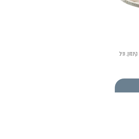
ינמון, וניל