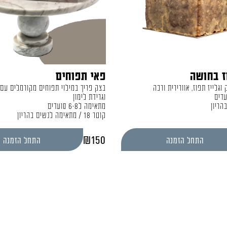
ז בחושה
פאי תפוחים
וגלייז תפוז, אוורירית ורכה
בצק פריך במילוי תפוחים מקורמלים עם ק
וגרידת לימון
הריון
מתאימה ל6-8 סועדים
קוטר 18 / מתאימה לנשים בהריון
₪
150
התחל הזמנה
התחל הזמנה