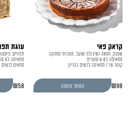
קראק פאי
עוגת תפו
שמנת, חמאה ושיבולת שועל, ממכרת ומתוקה
תפוזים, פיסטוק 
מתאימה ל6-8 סועדים
מתאימה ל6 סועדים
קוטר 18 / מתאימה לנשים בהריון
מתאים לנשים ב
₪
58
₪
98
התחל הזמנה