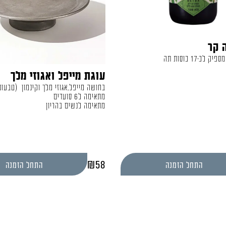
 קר
לכ-17 כוסות תה
עוגת מייפל ואגוזי מלך
בחושה מייפל,אגוזי מלך וקינמון (טבעונ
מתאימה ל6 סועדים
מתאימה לנשים בהריון
₪
58
התחל הזמנה
התחל הזמנה