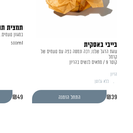
תמצית תה
במגוון טעמים. מספיק 
בייבי באסקית
500ml
עוגת הדגל שלנו, רכה ונמסה בפה עם טעמים של
קרמל
קוטר 9 / מתאים לנשים בהריון
הריון
ללא גלוטן
₪
49
₪
39
התחל הזמנה