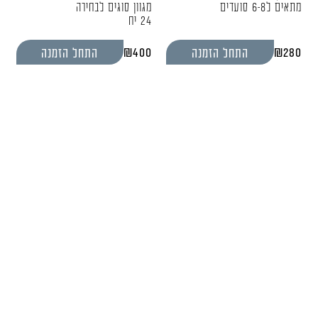
מתאים ל6-8 סועדים
מגוון סוגים לבחירה
24 יח
₪
400
₪
280
התחל הזמנה
התחל הזמנה