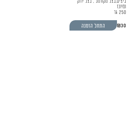
ביצים,בצל מקורמל , בצל ירוק
ומיונז
250 גר
₪
30
התחל הזמנה