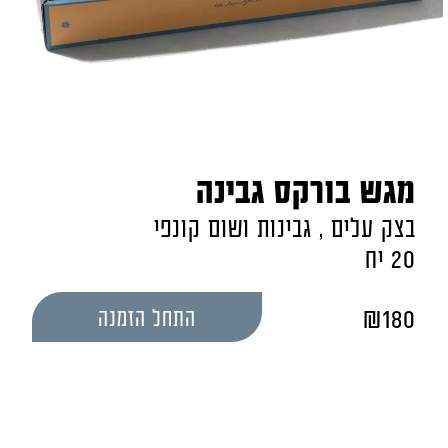
מגש בורקס גבינה
בצק עלים , גבינות ושום קונפי
20 יח
₪
180
התחל הזמנה