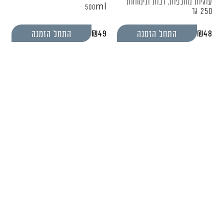
עוגיות מזולפות, רכות ונימוחות
500ml
250 גר
₪
49
₪
48
התחל הזמנה
התחל הזמנה