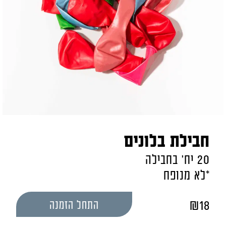
חבילת בלונים
20 יח' בחבילה
*לא מנופח
₪
18
התחל הזמנה