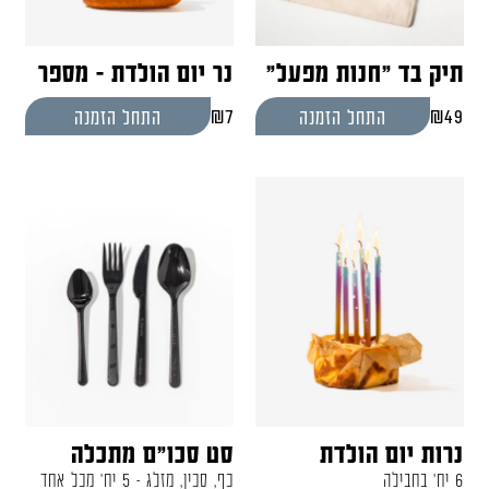
תיק בד "חנות מפעל"
נר יום הולדת - מספר
₪
7
₪
49
התחל הזמנה
התחל הזמנה
נרות יום הולדת
סט סכו"ם מתכלה
6 יח' בחבילה
כף, סכין, מזלג - 5 יח' מכל אחד