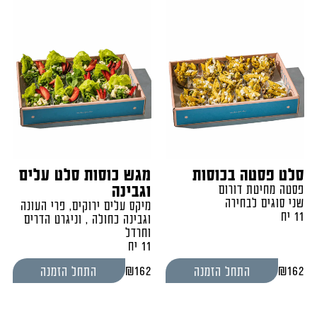
סלט פסטה בכוסות
מגש כוסות סלט עלים
וגבינה
פסטה מחיטת דורום
שני סוגים לבחירה
מיקס עלים ירוקים, פרי העונה
11 יח
וגבינה כחולה , וניגרט הדרים
וחרדל
11 יח
₪
162
₪
162
התחל הזמנה
התחל הזמנה