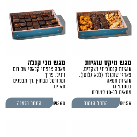
מגש מיקס עוגיות
מגש מני קנלה
עוגיות קנטוצ'יני ושקדים,
מאפה צרפתי קלאסי של רום
פאדג' שוקולד (ללא גלוטן),
ווניל, פריך
עוגיות חמאה
ומקורמל מבחוץ ,רך מבפנים
כ1.100 גר
40 יח
מתאים לכ-10 סועדים
₪
360
₪
156
התחל הזמנה
התחל הזמנה