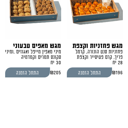
מגש פחזניות וקצפת
מגש מאפים טבעוני
פחזניות סנט הונורה, קרמל
מיני מאפין מייפל ואגוזים ,ומיני
פריך, קרם פטיסייר וקצפת
סקונס תמרים וקמדמיה
28 יח
30 יח
₪
205
₪
196
התחל הזמנה
התחל הזמנה