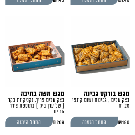
מגש בורקס גבינה
מגש משה בתיבה
בצק עלים , גבינות ושום קונפי
בצק עלים פריך, נקניקיות בקר
20 יח
[ של ערן ביק ] בתוספת צ'דר
15 יח
₪
209
₪
180
התחל הזמנה
התחל הזמנה