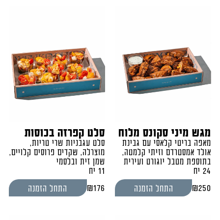
מגש מיני סקונס מלוח
סלט קפרזה בכוסות
מאפה בריטי קלאסי עם גבינת
סלט עגבניות שרי טריות,
אולד אמסטרדם וזיתי קלמטה,
מוצרלה, שקדים פרוסים קלויים,
בתוספת מטבל יוגורט ועירית
שמן זית ובלסמי
24 יח
11 יח
₪
176
₪
250
התחל הזמנה
התחל הזמנה