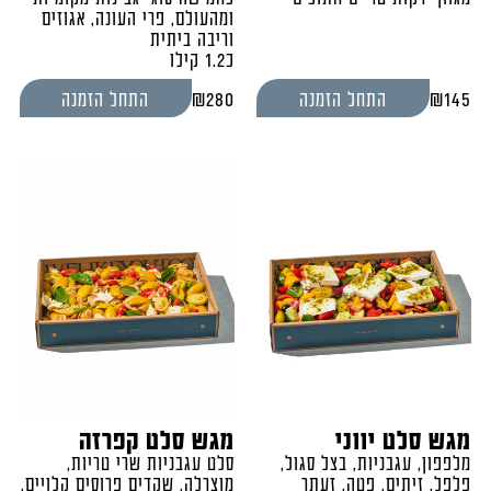
ומהעולם, פרי העונה, אגוזים
וריבה ביתית
כ1.2 קילו
₪
280
₪
145
התחל הזמנה
התחל הזמנה
מגש סלט יווני
מגש סלט קפרזה
מלפפון, עגבניות, בצל סגול,
סלט עגבניות שרי טריות,
פלפל, זיתים, פטה, זעתר
מוצרלה, שקדים פרוסים קלויים,