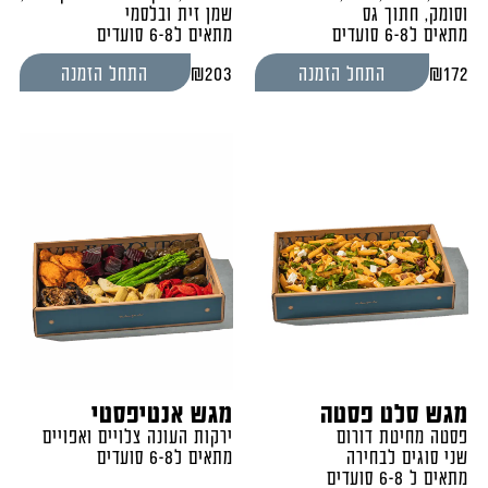
וסומק, חתוך גס
שמן זית ובלסמי
מתאים ל6-8 סועדים
מתאים ל6-8 סועדים
₪
203
₪
172
התחל הזמנה
התחל הזמנה
מגש סלט פסטה
מגש אנטיפסטי
פסטה מחיטת דורום
ירקות העונה צלויים ואפויים
שני סוגים לבחירה
מתאים ל6-8 סועדים
מתאים ל 6-8 סועדים