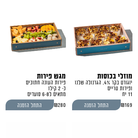
מוזלי בכוסות
מגש פירות
יוגורט בקר 4%, הגרנולה שלנו
פירות העונה חתוכים
ופירות טריים
כ- 2 קילו
11 יח
מתאים ל6-8 סועדים
₪
280
₪
169
התחל הזמנה
התחל הזמנה