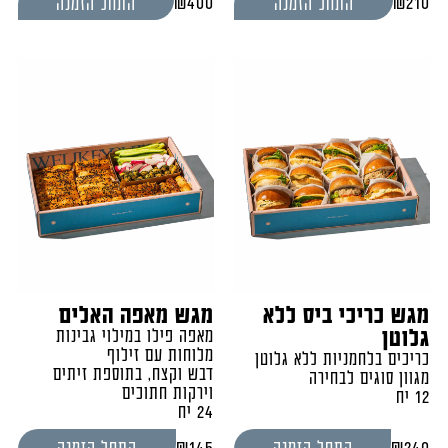
₪
400
₪
210
התחל הזמנה
התחל הזמנה
מגש כריכי ביס ללא
מגש מאפה האלים
גלוטן
מאפה פילו במילוי גבינות
מלוחות עם זילוף
כריכים בלחמניות ללא גלוטן
דבש וקצח, בתוספת זיתים
מגוון סוגים לבחירה
וירקות חתוכים
12 יח
24 יח
₪
145
₪
240
התחל הזמנה
התחל הזמנה