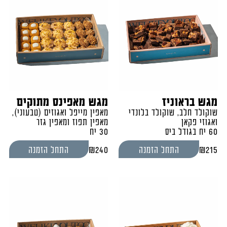
מגש בראוניז
מגש מאפינס מתוקים
שוקולד חלב, שוקולד בלונדי
מאפין מייפל ואגוזים (טבעוני),
ואגוזי פקאן
מאפין תפוז ומאפין גזר
60 יח בגודל ביס
30 יח
₪
240
₪
215
התחל הזמנה
התחל הזמנה